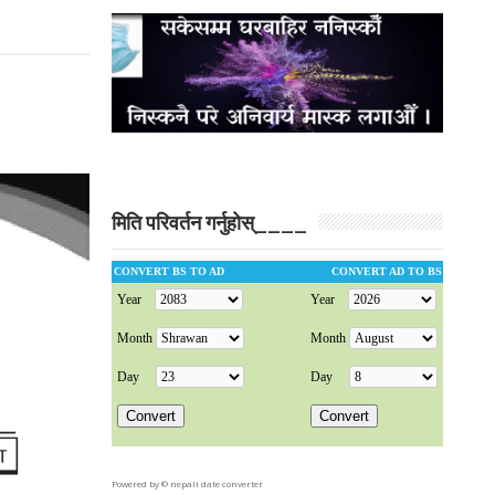
मिति परिवर्तन गर्नुहोस्____
Powered by ©
nepali date converter