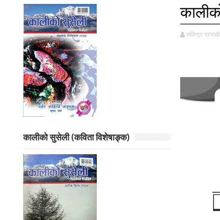
कालीको
रुपिन्द्र प्रभावी
कालीको सुसेली (कविता विशेषाङ्क)