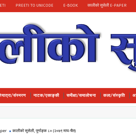
ETI
PREETI TO UNICODE
E-BOOK
कालीको सुसेली E-PAPER
ियात्रा/संस्मरण
नाटक/एकाङ्की
समीक्षा/समालोचना
कला/संस्कृति
अन
aper
कालीको सुसेली, पूर्णाङ्क ८० (२०७९ माघ-चैत)