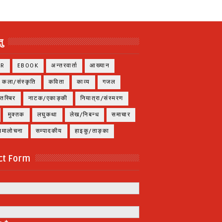
ु
ER
EBOOK
अन्तरवार्ता
आख्यान
कला/संस्कृति
कविता
काव्य
गजल
तस्बिर
नाटक/एकाङ्की
नियात्रा/संस्मरण
मुक्तक
लघुकथा
लेख/निबन्ध
समाचार
/समालोचना
सम्पादकीय
हाइकु/ताङ्का
ct Form