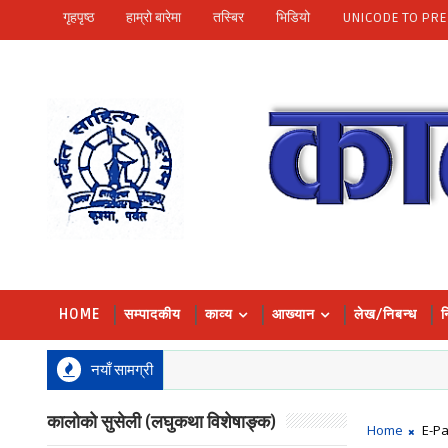
गृहपृष्ठ
हाम्रो बारेमा
तस्बिर
भिडियो
UNICODE TO PRE
HOME
सम्पादकीय
काव्य
आख्यान
लेख/निबन्ध
न
नयाँ सामग्री
कालोको सुसेली (लघुकथा विशेषाङ्क)
Home
E-P