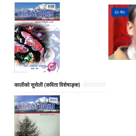
गीत
कालीको सुसेली (कविता विशेषाङ्क)