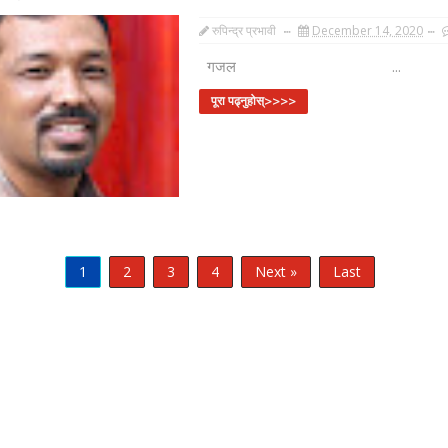
रुपिन्द्र प्रभावी
December 14, 2020
गजल ...
पूरा पढ्नुहोस्>>>>
1
2
3
4
Next »
Last