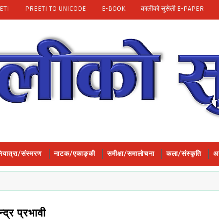
ETI
PREETI TO UNICODE
E-BOOK
कालीको सुसेली E-PAPER
ियात्रा/संस्मरण
नाटक/एकाङ्की
समीक्षा/समालोचना
कला/संस्कृति
अन
्द्र प्रभावी