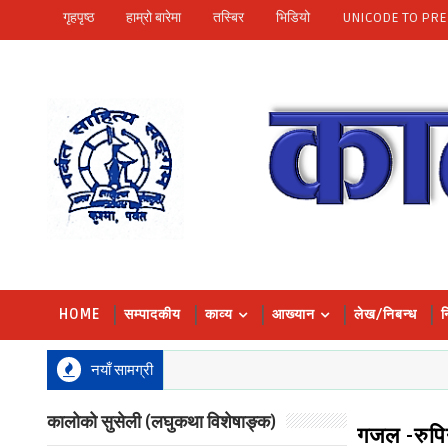
गृहपृष्ठ
हाम्रो बारेमा
तस्बिर
भिडियो
UNICODE TO PRE
HOME
सम्पादकीय
काव्य
आख्यान
लेख/निबन्ध
न
नयाँ सामग्री
कालोको सुसेली (लघुकथा विशेषाङ्क)
गजल -रुपिन