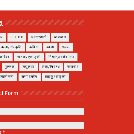
ु
ER
EBOOK
अन्तरवार्ता
आख्यान
कला/संस्कृति
कविता
काव्य
गजल
तस्बिर
नाटक/एकाङ्की
नियात्रा/संस्मरण
मुक्तक
लघुकथा
लेख/निबन्ध
समाचार
/समालोचना
सम्पादकीय
हाइकु/ताङ्का
ct Form
e
*