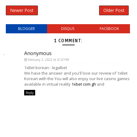
Newer Post
Older Post
BLOGGER
DISQUS
FACEBOOK
1 COMMENT:
Anonymous
February 2, 2022 at 8:33 PM
1xBet korean - legalbet
We have the answer and you'll love our review of 1xBet
Korean with the You will also enjoy our live casino games
available in virtual reality
1xbet com gh
and
Reply