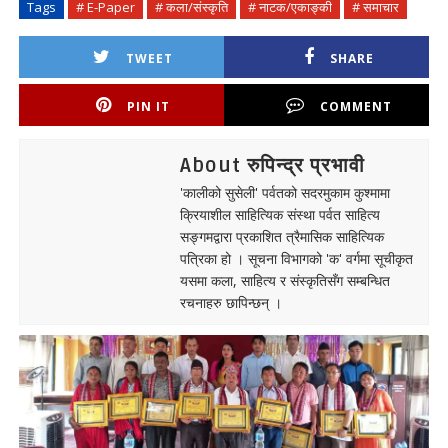
Tags
# E-Paper
# कला/संस्कृति
# नाटक/एकाङ्की
# समाचार
TWEET
SHARE
PIN IT
COMMENT
About रुपिन्द्र प्रभावी
'कालीको सुसेली' पर्वतको सदरमुकाम कुश्मामा
क्रियाशील साहित्यिक संस्था पर्वत साहित्य
सङ्गमद्वारा प्रकाशित त्रैमासिक साहित्यिक
पत्रिका हो । सूचना विभागको 'क' वर्गमा सूचीकृत
यसमा कला, साहित्य र संस्कृतिसँग सम्बन्धित
रचनाहरु छापिन्छन् ।