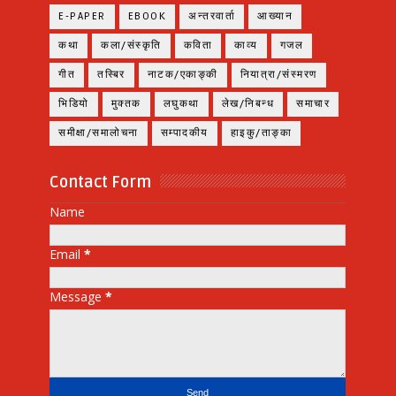
E-PAPER
EBOOK
अन्तरवार्ता
आख्यान
कथा
कला/संस्कृति
कविता
काव्य
गजल
गीत
तस्बिर
नाटक/एकाङ्की
नियात्रा/संस्मरण
भिडियो
मुक्तक
लघुकथा
लेख/निबन्ध
समाचार
समीक्षा/समालोचना
सम्पादकीय
हाइकु/ताङ्का
Contact Form
Name
Email
*
Message
*