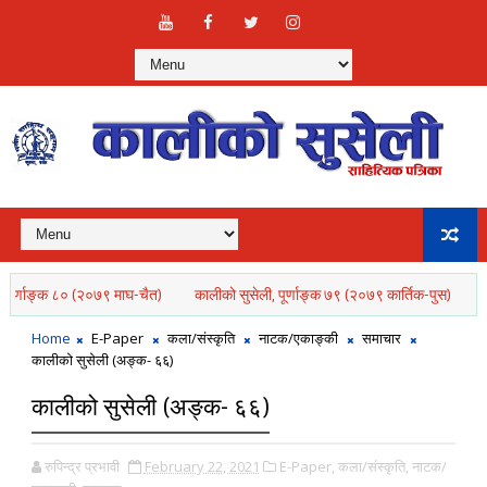
णाङ्क ८० (२०७९ माघ-चैत)
कालीको सुसेली, पूर्णाङ्क ७९ (२०७९ कार्तिक-पुस)
कालीक
Home
E-Paper
कला/संस्कृति
नाटक/एकाङ्की
समाचार
कालीको सुसेली (अङ्क- ६६)
कालीको सुसेली (अङ्क- ६६)
रुपिन्द्र प्रभावी
February 22, 2021
E-Paper,
कला/संस्कृति,
नाटक/